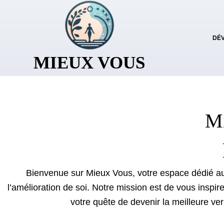
S
k
DÉ
i
p
MIEUX VOUS
t
o
c
o
Mi
n
t
e
n
Bienvenue sur Mieux Vous, votre espace dédié a
t
l’amélioration de soi. Notre mission est de vous inspir
votre quête de devenir la meilleure v