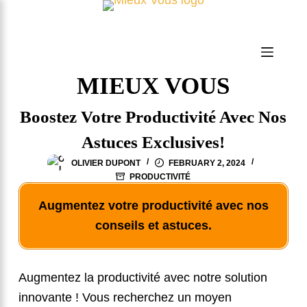
S
k
i
p
MIEUX VOUS
t
Boostez Votre Productivité Avec Nos
o
c
Astuces Exclusives!
o
OLIVIER DUPONT
FEBRUARY 2, 2024
n
PRODUCTIVITÉ
t
Augmentez votre productivité avec nos
e
conseils et astuces.
n
t
Augmentez la productivité avec notre solution
innovante ! Vous recherchez un moyen