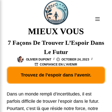
S
k
i
p
MIEUX VOUS
t
7 Façons De Trouver L’Espoir Dans
o
c
Le Futur
o
OLIVIER DUPONT
OCTOBER 24, 2023
n
CONFIANCE EN L'AVENIR
t
Trouvez de l’espoir dans l’avenir.
e
n
t
Dans un monde rempli d’incertitudes, il est
parfois difficile de trouver l’espoir dans le futur.
Pourtant, c’est là que réside notre force, notre