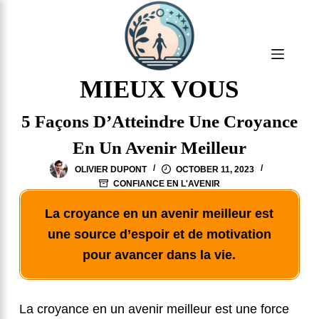
S
k
i
p
MIEUX VOUS
t
5 Façons D’Atteindre Une Croyance
o
c
En Un Avenir Meilleur
o
OLIVIER DUPONT
OCTOBER 11, 2023
n
CONFIANCE EN L'AVENIR
t
La croyance en un avenir meilleur est
e
une source d’espoir et de motivation
n
pour avancer dans la vie.
t
La croyance en un avenir meilleur est une force