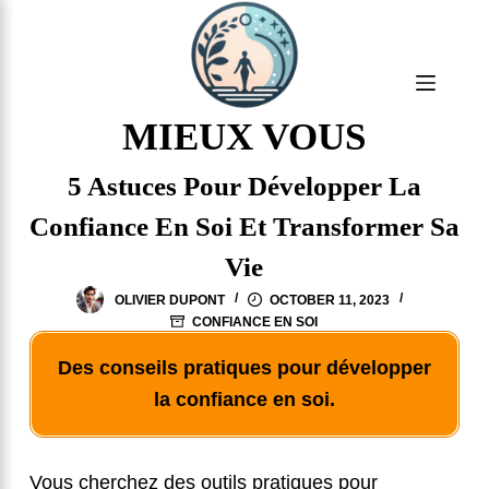
S
k
i
p
MIEUX VOUS
t
5 Astuces Pour Développer La
o
c
Confiance En Soi Et Transformer Sa
o
Vie
n
OLIVIER DUPONT
OCTOBER 11, 2023
t
CONFIANCE EN SOI
e
Des conseils pratiques pour développer
n
la confiance en soi.
t
Vous cherchez des outils pratiques pour